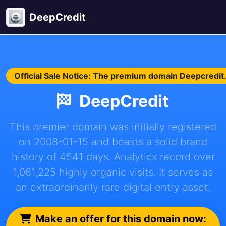
DeepCredit
Official Sale Notice: The premium domain Deepcredit.c
DeepCredit
This premier domain was initially registered
on 2008-01-15 and boasts a solid brand
history of 4541 days. Analytics record over
1,061,225 highly organic visits. It serves as
an extraordinarily rare digital entry asset.
Make an offer for this domain now: