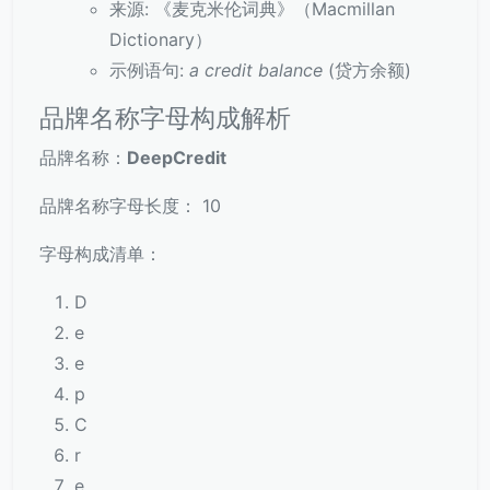
来源: 《麦克米伦词典》（Macmillan
Dictionary）
示例语句:
a credit balance
(贷方余额)
品牌名称字母构成解析
品牌名称：
DeepCredit
品牌名称字母长度： 10
字母构成清单：
D
e
e
p
C
r
e