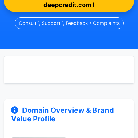
deepcredit.com !
Consult \ Support \ Feedback \ Complaints
Domain Overview & Brand
Value Profile